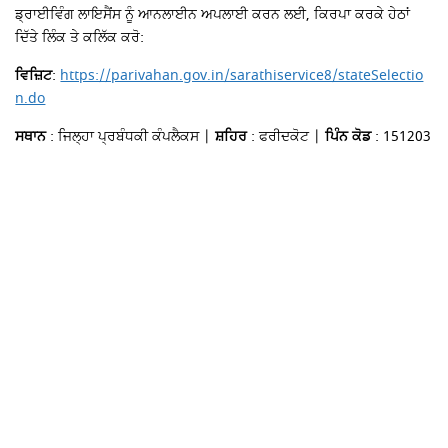
ਡ੍ਰਾਈਵਿੰਗ ਲਾਇਸੈਂਸ ਨੂੰ ਆਨਲਾਈਨ ਅਪਲਾਈ ਕਰਨ ਲਈ, ਕਿਰਪਾ ਕਰਕੇ ਹੇਠਾਂ
ਦਿੱਤੇ ਲਿੰਕ ਤੇ ਕਲਿੱਕ ਕਰੋ:
ਵਿਜ਼ਿਟ
:
https://parivahan.gov.in/sarathiservice8/stateSelectio
n.do
ਸਥਾਨ
: ਜਿਲ੍ਹਾ ਪ੍ਰਬੰਧਕੀ ਕੰਪਲੈਕਸ |
ਸ਼ਹਿਰ
: ਫਰੀਦਕੋਟ |
ਪਿੰਨ ਕੋਡ
: 151203