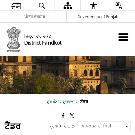
ਪੰਜਾਬ ਸਰਕਾਰ
Government of Punjab
ਜ਼ਿਲ੍ਹਾ ਫਰੀਦਕੋਟ
District Faridkot
ਟੈਂਡਰ
ਮੁੱਖ ਪੰਨਾ
ਸੂਚਨਾਵਾਂ
ਟੈਂਡਰ
ਕ੍ਰਮਬੱਧ ਦੇ ਨਾਲ: