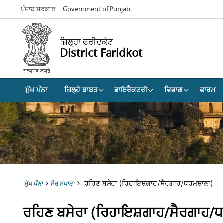
ਪੰਜਾਬ ਸਰਕਾਰ
Government of Punjab
ਜ਼ਿਲ੍ਹਾ ਫਰੀਦਕੋਟ
District Faridkot
ਮੁੱਖ ਪੰਨਾ
ਜ਼ਿਲ੍ਹੇ ਬਾਬਤ
ਡਾਇਰੈਕਟਰੀ
ਵਿਭਾਗ
ਫਾਰਮ
ਰਹਿਣ ਬਸੇਰਾ (ਰਿਹਾਇਸ਼ਗਾਹ/ਸੈਰਗਾਹ/ਧਰਮਸ਼ਾਲਾ)
ਮੁੱਖ ਪੰਨਾ
ਸੈਰ ਸਪਾਟਾ
ਰਹਿਣ ਬਸੇਰਾ (ਰਿਹਾਇਸ਼ਗਾਹ/ਸੈਰਗਾਹ/