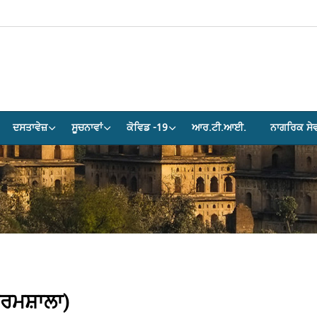
ਦਸਤਾਵੇਜ਼
ਸੂਚਨਾਵਾਂ
ਕੋਵਿਡ -19
ਆਰ.ਟੀ.ਆਈ.
ਨਾਗਰਿਕ ਸੇਵ
ਧਰਮਸ਼ਾਲਾ)