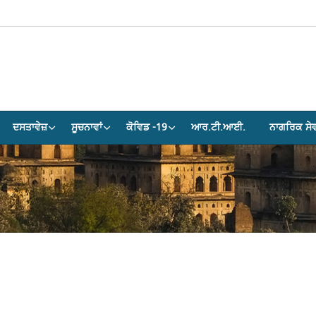
ਦਸਤਾਵੇਜ਼
ਸੂਚਨਾਵਾਂ
ਕੋਵਿਡ -19
ਆਰ.ਟੀ.ਆਈ.
ਨਾਗਰਿਕ ਸੇਵ