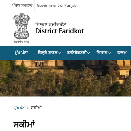
ਪੰਜਾਬ ਸਰਕਾਰ
Government of Punjab
ਜ਼ਿਲ੍ਹਾ ਫਰੀਦਕੋਟ
District Faridkot
ਮੁੱਖ ਪੰਨਾ
ਜ਼ਿਲ੍ਹੇ ਬਾਬਤ
ਡਾਇਰੈਕਟਰੀ
ਵਿਭਾਗ
ਫਾਰਮ
ਸਕੀਮਾਂ
ਮੁੱਖ ਪੰਨਾ
ਸਕੀਮਾਂ